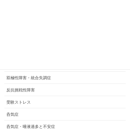
依存症
傲慢症候群（ヒュブリスシンドローム）
先生へのカウンセリング
共依存
共感性羞恥心
卵巣嚢腫
双極性障害・統合失調症
反抗挑戦性障害
受験ストレス
呑気症
呑気症・唾液過多と不安症