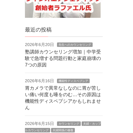
最近の投稿
2026年6月20日
先生へのカウンセリング
塾講師カウンセリング増加｜中学受
験で急増する問題行動と家庭崩壊の
7つの原因
2026年6月16日
機能性ディスペプシア
胃カメラで異常なしなのに胃が苦し
い痛い何度も唾をのむ…その原因は
機能性ディスペプシアかもしれませ
ん
2026年6月15日
カウンセリング
夫婦・カップ
ルカウンセリング
夫婦関係の修復