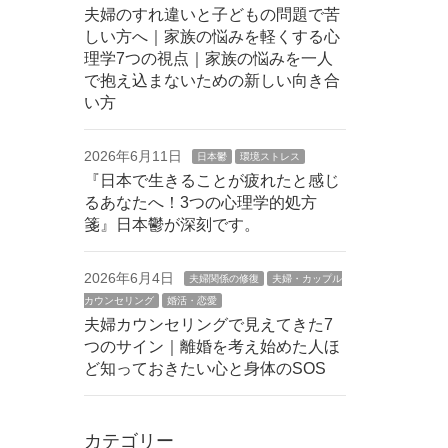
夫婦のすれ違いと子どもの問題で苦
しい方へ｜家族の悩みを軽くする心
理学7つの視点｜家族の悩みを一人
で抱え込まないための新しい向き合
い方
2026年6月11日
日本鬱
環境ストレス
『日本で生きることが疲れたと感じ
るあなたへ！3つの心理学的処方
箋』日本鬱が深刻です。
2026年6月4日
夫婦関係の修復
夫婦・カップル
カウンセリング
婚活・恋愛
夫婦カウンセリングで見えてきた7
つのサイン｜離婚を考え始めた人ほ
ど知っておきたい心と身体のSOS
カテゴリー