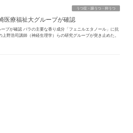
うつ症・躁うつ・抑うつ
川崎医療福祉大グループが確認
ープが確認 バラの主要な香り成分「フェニルエタノール」に抗
の上野浩司講師（神経生理学）らの研究グループが突き止めた。