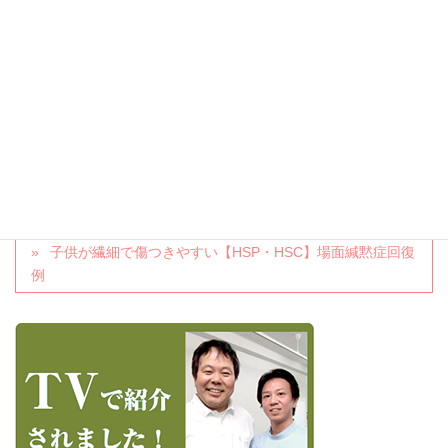
Threads
Hatena
LINE
Copy
カテゴリー
LINEカウンセリング
、
アフターカウンセリング・コーチング
孤独感や寂しさを消す唯一の方法 大阪阿倍野まことカウ
ンセリングルーム
子供が繊細で傷つきやすい【HSP・HSC】場面緘黙症回復
例