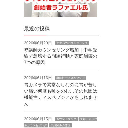
最近の投稿
2026年6月20日
先生へのカウンセリング
塾講師カウンセリング増加｜中学受
験で急増する問題行動と家庭崩壊の
7つの原因
2026年6月16日
機能性ディスペプシア
胃カメラで異常なしなのに胃が苦し
い痛い何度も唾をのむ…その原因は
機能性ディスペプシアかもしれませ
ん
2026年6月15日
カウンセリング
夫婦・カップ
ルカウンセリング
夫婦関係の修復