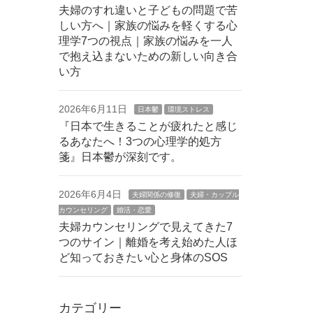
夫婦のすれ違いと子どもの問題で苦
しい方へ｜家族の悩みを軽くする心
理学7つの視点｜家族の悩みを一人
で抱え込まないための新しい向き合
い方
2026年6月11日
日本鬱
環境ストレス
『日本で生きることが疲れたと感じ
るあなたへ！3つの心理学的処方
箋』日本鬱が深刻です。
2026年6月4日
夫婦関係の修復
夫婦・カップル
カウンセリング
婚活・恋愛
夫婦カウンセリングで見えてきた7
つのサイン｜離婚を考え始めた人ほ
ど知っておきたい心と身体のSOS
カテゴリー