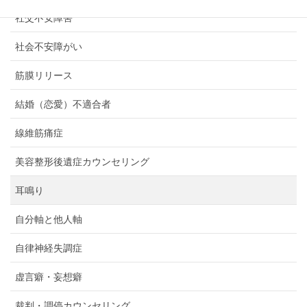
社交不安障害
社会不安障がい
筋膜リリース
結婚（恋愛）不適合者
線維筋痛症
美容整形後遺症カウンセリング
耳鳴り
自分軸と他人軸
自律神経失調症
虚言癖・妄想癖
裁判・調停カウンセリング