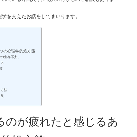
理学を交えたお話をしてまいります。
つの心理学的処方箋
での生存不安」
レス
策
る方法
発見
るのが疲れたと感じるあ