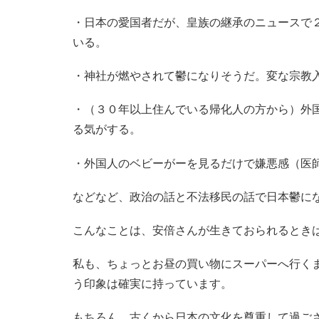
・日本の愛国者だが、皇族の継承のニュースで
いる。
・神社が燃やされて鬱になりそうだ。変な宗教
・（３０年以上住んでいる帰化人の方から）外
る気がする。
・外国人のベビーがーを見るだけで嫌悪感（医
などなど、政治の話と不法移民の話で日本鬱に
こんなことは、安倍さんが生きておられるとき
私も、ちょっとお昼の買い物にスーパーへ行く
う印象は確実に持っています。
もちろん、古くから日本の文化を尊重して過ご