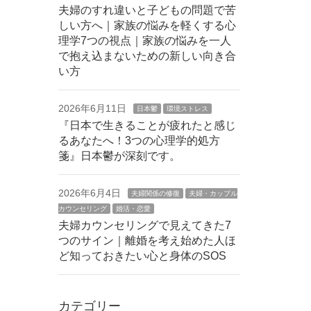
夫婦のすれ違いと子どもの問題で苦
しい方へ｜家族の悩みを軽くする心
理学7つの視点｜家族の悩みを一人
で抱え込まないための新しい向き合
い方
2026年6月11日
日本鬱
環境ストレス
『日本で生きることが疲れたと感じ
るあなたへ！3つの心理学的処方
箋』日本鬱が深刻です。
2026年6月4日
夫婦関係の修復
夫婦・カップル
カウンセリング
婚活・恋愛
夫婦カウンセリングで見えてきた7
つのサイン｜離婚を考え始めた人ほ
ど知っておきたい心と身体のSOS
カテゴリー