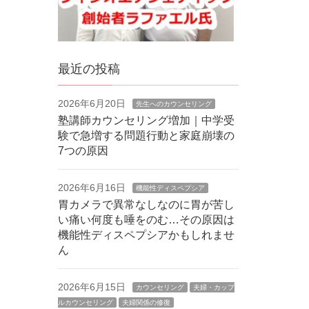
最近の投稿
2026年6月20日
先生へのカウンセリング
塾講師カウンセリング増加｜中学受
験で急増する問題行動と家庭崩壊の
7つの原因
2026年6月16日
機能性ディスペプシア
胃カメラで異常なしなのに胃が苦し
い痛い何度も唾をのむ…その原因は
機能性ディスペプシアかもしれませ
ん
2026年6月15日
カウンセリング
夫婦・カップ
ルカウンセリング
夫婦関係の修復