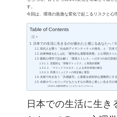
す。
今回は、環境の急激な変化で起こるリスクと心
Table of Contents
日本での生活に生きるのが疲れたと感じるあなたへ！5
現代人を襲う「社会的アイデンティティの喪失」と「日本
自律神経をむしばむ「慢性的な過緊張状態」と心理的スト
最新心理学で読み解く「環境ストレス」への3つの自己防衛
1. 意図的な「情報デトックス」と視覚的遮断
2. 「マインドフルネス」による安全領域の確立
3. 所属コミュニティの再定義と選別
夫婦で向き合う「共感疲労」と家庭を絶対的な避難所にす
夫婦カウンセリングがもたらす心の再生と新しい生き方の
大阪阿倍野まことカウンセリングルーム
日本での生活に生き