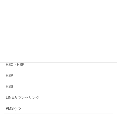
夫婦カウンセリングで見えてきた7つのサイン｜離婚を考
え始めた人ほど知っておきたい心と身体のSOS
カテゴリー
ADHD
DV（ドメスティックバイオレンス）
HSC・HSP
HSP
HSS
LINEカウンセリング
PMSうつ