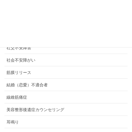
癒しのための「許し」の卒業式
発達障がい
発達障害
社交不安障害
社会不安障がい
筋膜リリース
結婚（恋愛）不適合者
線維筋痛症
美容整形後遺症カウンセリング
耳鳴り