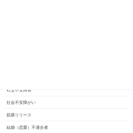
環境ストレス
生理不順
産後うつ
産後クライシス
癒しのための「許し」の卒業式
発達障がい
発達障害
社交不安障害
社会不安障がい
筋膜リリース
結婚（恋愛）不適合者