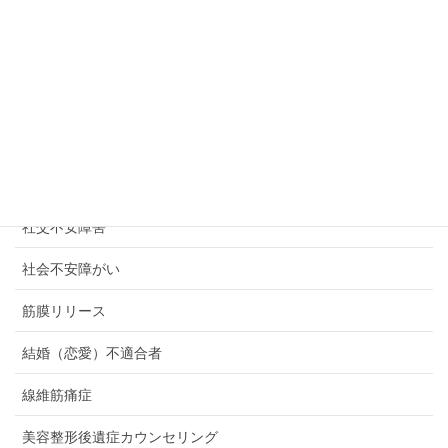
産後うつ
産後クライシス
癒しのための「許し」の卒業式
発達障がい
発達障害
社交不安障害
社会不安障がい
筋膜リリース
結婚（恋愛）不適合者
線維筋痛症
美容整形後遺症カウンセリング