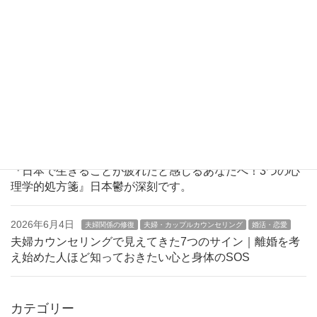
む…その原因は機能性ディスペプシアかもしれません
2026年6月15日
カウンセリング
夫婦・カップルカウンセリング
夫婦関係の修
復
夫婦のすれ違いと子どもの問題で苦しい方へ｜家族の悩み
を軽くする心理学7つの視点｜家族の悩みを一人で抱え込
まないための新しい向き合い方
2026年6月11日
日本鬱
環境ストレス
『日本で生きることが疲れたと感じるあなたへ！3つの心
理学的処方箋』日本鬱が深刻です。
2026年6月4日
夫婦関係の修復
夫婦・カップルカウンセリング
婚活・恋愛
夫婦カウンセリングで見えてきた7つのサイン｜離婚を考
え始めた人ほど知っておきたい心と身体のSOS
カテゴリー