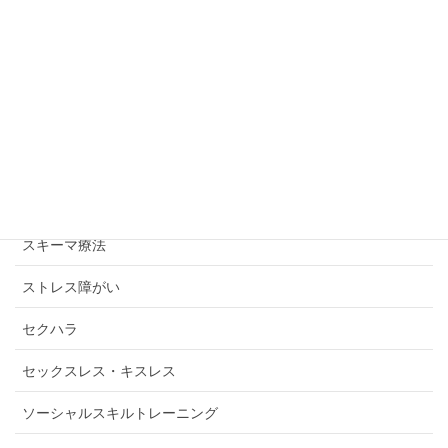
ガスライティング
コミュニケーション講座
コロナワクチン後遺症・コロナ感染後遺症
コーピング
スキゾイドパーソナリティ障がい・シゾイドパーソナリティ障
がい
スキーマ療法
ストレス障がい
セクハラ
セックスレス・キスレス
ソーシャルスキルトレーニング