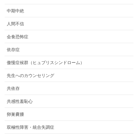
中期中絶
人間不信
会食恐怖症
依存症
傲慢症候群（ヒュブリスシンドローム）
先生へのカウンセリング
共依存
共感性羞恥心
卵巣嚢腫
双極性障害・統合失調症