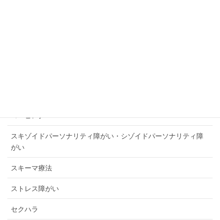
カウンセリング
カサンドラ症候群
ガスライティング
コミュニケーション講座
コロナワクチン後遺症・コロナ感染後遺症
コーピング
スキゾイドパーソナリティ障がい・シゾイドパーソナリティ障
がい
スキーマ療法
ストレス障がい
セクハラ