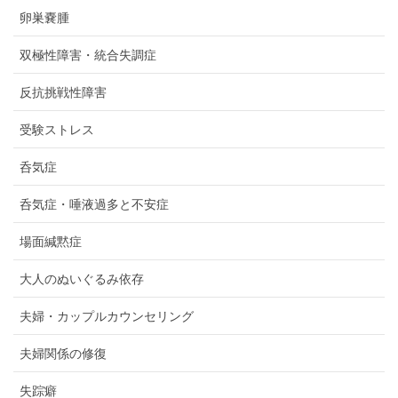
卵巣嚢腫
双極性障害・統合失調症
反抗挑戦性障害
受験ストレス
呑気症
呑気症・唾液過多と不安症
場面緘黙症
大人のぬいぐるみ依存
夫婦・カップルカウンセリング
夫婦関係の修復
失踪癖