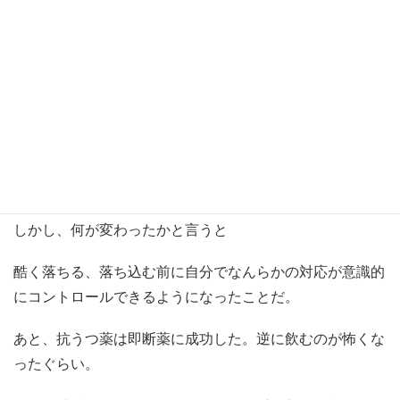
必ず、幸せな生活に戻れるようにわたしが送り届けます。
と言ってくれた。
カウンセリングを受けて
カウンセリング中は上がったり下がったり、引き戻された
り、前進したりを繰り返した。
しかし、何が変わったかと言うと
酷く落ちる、落ち込む前に自分でなんらかの対応が意識的
にコントロールできるようになったことだ。
あと、抗うつ薬は即断薬に成功した。逆に飲むのが怖くな
ったぐらい。