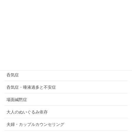
共依存
共感性羞恥心
卵巣嚢腫
双極性障害・統合失調症
反抗挑戦性障害
受験ストレス
呑気症
呑気症・唾液過多と不安症
場面緘黙症
大人のぬいぐるみ依存
夫婦・カップルカウンセリング