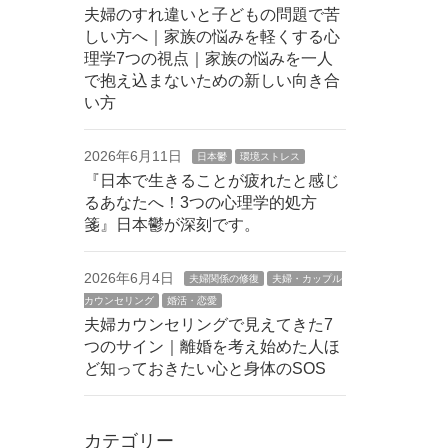
夫婦のすれ違いと子どもの問題で苦
しい方へ｜家族の悩みを軽くする心
理学7つの視点｜家族の悩みを一人
で抱え込まないための新しい向き合
い方
2026年6月11日
日本鬱
環境ストレス
『日本で生きることが疲れたと感じ
るあなたへ！3つの心理学的処方
箋』日本鬱が深刻です。
2026年6月4日
夫婦関係の修復
夫婦・カップル
カウンセリング
婚活・恋愛
夫婦カウンセリングで見えてきた7
つのサイン｜離婚を考え始めた人ほ
ど知っておきたい心と身体のSOS
カテゴリー