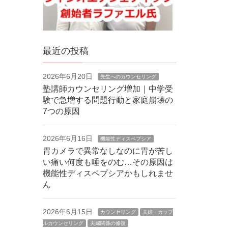
最近の投稿
2026年6月20日
先生へのカウンセリング
塾講師カウンセリング増加｜中学受
験で急増する問題行動と家庭崩壊の
7つの原因
2026年6月16日
機能性ディスペプシア
胃カメラで異常なしなのに胃が苦し
い痛い何度も唾をのむ…その原因は
機能性ディスペプシアかもしれませ
ん
2026年6月15日
カウンセリング
夫婦・カップ
ルカウンセリング
夫婦関係の修復