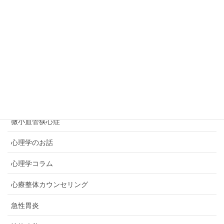
実家依存・家族依存
対人関係
強迫性障害
強迫観念症
復縁・再縁
微小血管狭心症
心理学のお話
心理学コラム
心療整体カウンセリング
急性胃炎