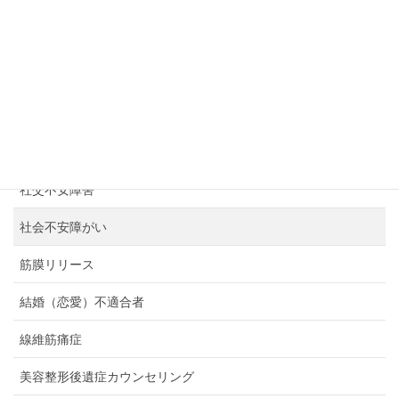
産後うつ
産後クライシス
癒しのための「許し」の卒業式
発達障がい
発達障害
社交不安障害
社会不安障がい
筋膜リリース
結婚（恋愛）不適合者
線維筋痛症
美容整形後遺症カウンセリング