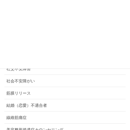
産後うつ
産後クライシス
癒しのための「許し」の卒業式
発達障がい
発達障害
社交不安障害
社会不安障がい
筋膜リリース
結婚（恋愛）不適合者
線維筋痛症
美容整形後遺症カウンセリング