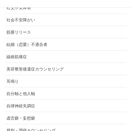
社交不安障害
社会不安障がい
筋膜リリース
結婚（恋愛）不適合者
線維筋痛症
美容整形後遺症カウンセリング
耳鳴り
自分軸と他人軸
自律神経失調症
虚言癖・妄想癖
裁判・調停カウンセリング