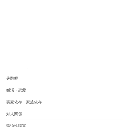
呑気症
呑気症・唾液過多と不安症
場面緘黙症
大人のぬいぐるみ依存
夫婦・カップルカウンセリング
夫婦関係の修復
失踪癖
婚活・恋愛
実家依存・家族依存
対人関係
強迫性障害