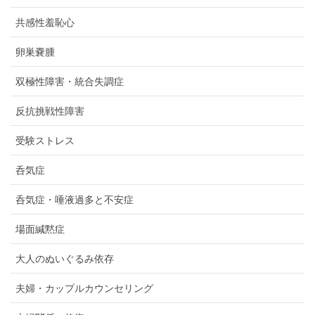
共感性羞恥心
卵巣嚢腫
双極性障害・統合失調症
反抗挑戦性障害
受験ストレス
呑気症
呑気症・唾液過多と不安症
場面緘黙症
大人のぬいぐるみ依存
夫婦・カップルカウンセリング