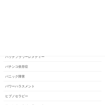
セクハラ
セックスレス・キスレス
ソーシャルスキルトレーニング
ダイエットカウンセリング
トラウマの解除
バッチフラワーレメディー
パチンコ依存症
パニック障害
パワーハラスメント
ヒプノセラピー