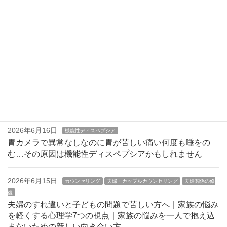
最近の投稿
2026年6月20日
先生へのカウンセリング
塾講師カウンセリング増加｜中学受験で急増する問題行動
と家庭崩壊の7つの原因
2026年6月16日
機能性ディスペプシア
胃カメラで異常なしなのに胃が苦しい痛い何度も唾をの
む…その原因は機能性ディスペプシアかもしれません
2026年6月15日
カウンセリング
夫婦・カップルカウンセリング
夫婦関係の修
復
夫婦のすれ違いと子どもの問題で苦しい方へ｜家族の悩み
を軽くする心理学7つの視点｜家族の悩みを一人で抱え込
まないための新しい向き合い方