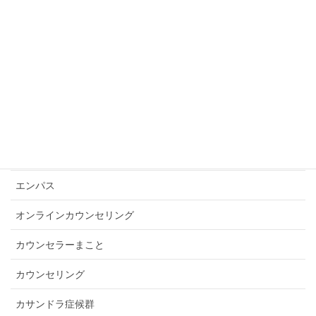
よくある質問
アスペルガー
アダルトチルドレン
アダルトチルドレン妻（アダチル妻）
アドラー心理学で勇気づけカウンセリング
アフターカウンセリング・コーチング
エンパス
オンラインカウンセリング
カウンセラーまこと
カウンセリング
カサンドラ症候群