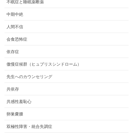
不眠症と睡眠薬断薬
中期中絶
人間不信
会食恐怖症
依存症
傲慢症候群（ヒュブリスシンドローム）
先生へのカウンセリング
共依存
共感性羞恥心
卵巣嚢腫
双極性障害・統合失調症