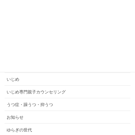
HSS
LINEカウンセリング
PMSうつ
PTSD
SNSへの誹謗中傷
TMS
いじめ
いじめ専門親子カウンセリング
うつ症・躁うつ・抑うつ
お知らせ
ゆらぎの世代