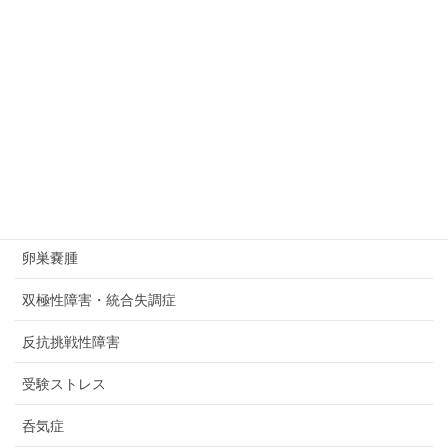
会食恐怖症
依存症
傲慢症候群（ヒュブリスシンドローム）
先生へのカウンセリング
共依存
共感性羞恥心
卵巣嚢腫
双極性障害・統合失調症
反抗挑戦性障害
受験ストレス
呑気症