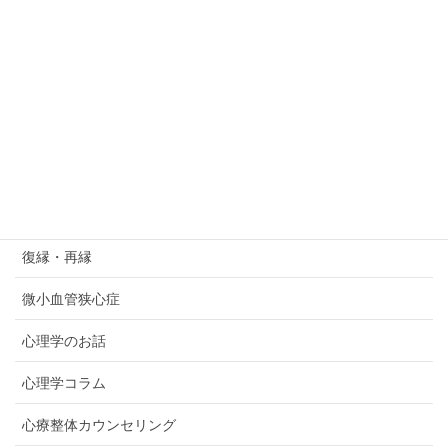
失踪癖
婚活・恋愛
実家依存・家族依存
対人関係
強迫性障害
強迫観念症
復縁・再縁
微小血管狭心症
心理学のお話
心理学コラム
心療整体カウンセリング