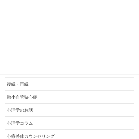
失踪癖
婚活・恋愛
実家依存・家族依存
対人関係
強迫性障害
強迫観念症
復縁・再縁
微小血管狭心症
心理学のお話
心理学コラム
心療整体カウンセリング