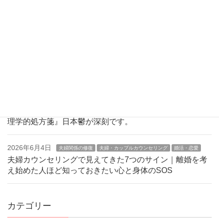
む…その原因は機能性ディスペプシアかもしれません
2026年6月15日
カウンセリング
夫婦・カップルカウンセリング
夫婦関係の修
復
夫婦のすれ違いと子どもの問題で苦しい方へ｜家族の悩み
を軽くする心理学7つの視点｜家族の悩みを一人で抱え込
まないための新しい向き合い方
2026年6月11日
日本鬱
環境ストレス
『日本で生きることが疲れたと感じるあなたへ！3つの心
理学的処方箋』日本鬱が深刻です。
2026年6月4日
夫婦関係の修復
夫婦・カップルカウンセリング
婚活・恋愛
夫婦カウンセリングで見えてきた7つのサイン｜離婚を考
え始めた人ほど知っておきたい心と身体のSOS
カテゴリー