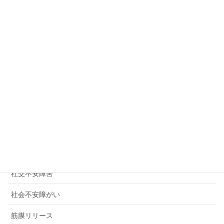
猜疑心・嫉妬心
環境ストレス
生理不順
産後うつ
産後クライシス
癒しのための「許し」の卒業式
発達障がい
発達障害
社交不安障害
社会不安障がい
筋膜リリース