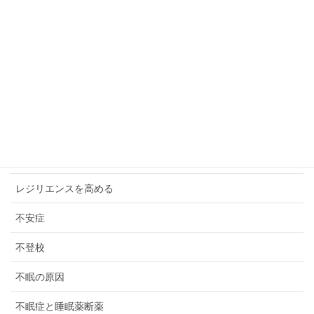
ボンディング
マインドフルネス
マリッジブルー・婚前不安症
メンタルブロック解除
モラハラ
リウマチとカンセリング
レジリエンスを高める
不安症
不登校
不眠の原因
不眠症と睡眠薬断薬