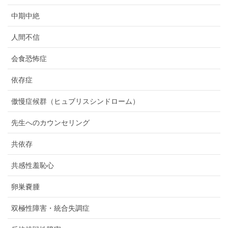
中期中絶
人間不信
会食恐怖症
依存症
傲慢症候群（ヒュブリスシンドローム）
先生へのカウンセリング
共依存
共感性羞恥心
卵巣嚢腫
双極性障害・統合失調症